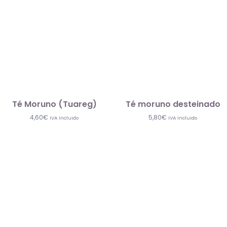
Té Moruno (Tuareg)
Té moruno desteinado
4,60
€
5,80
€
IVA Incluido
IVA Incluido