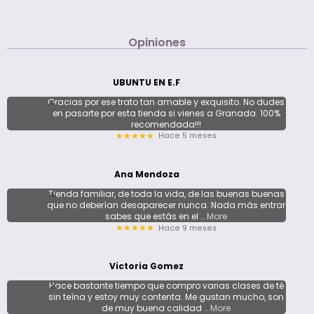
Opiniones
UBUNTU EN E.F
Gracias por ese trato tan amable y exquisito. No dudes
en pasarte por esta tienda si vienes a Granada. 100%
recomendada!!!
Hace 5 meses
★★★★★
Ana Mendoza
Tienda familiar, de toda la vida, de las buenas buenas
que no deberían desaparecer nunca. Nada más entrar
sabes que estás en el
… More
Hace 9 meses
★★★★★
Victoria Gomez
Hace bastante tiempo que compro varias clases de té
sin teína y estoy muy contenta. Me gustan mucho, son
de muy buena calidad
… More