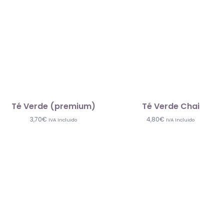
Té Verde (premium)
Té Verde Chai
3,70
€
4,80
€
IVA Incluido
IVA Incluido