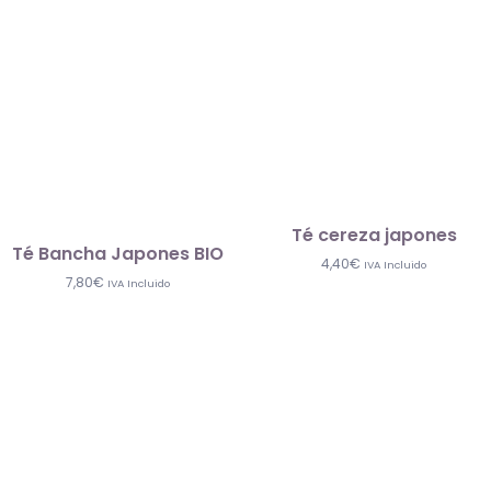
Té cereza japones
Té Bancha Japones BIO
4,40
€
IVA Incluido
7,80
€
IVA Incluido