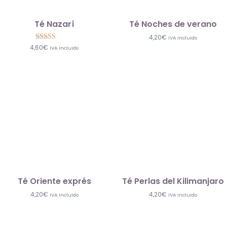
Té Nazarí
Té Noches de verano
4,20
€
IVA Incluido
Valorado con
4,60
€
IVA Incluido
5.00
de 5
Té Oriente exprés
Té Perlas del Kilimanjaro
4,20
€
4,20
€
IVA Incluido
IVA Incluido