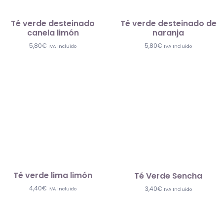
Té verde desteinado
Té verde desteinado de
canela limón
naranja
5,80
€
5,80
€
IVA Incluido
IVA Incluido
Té verde lima limón
Té Verde Sencha
4,40
€
3,40
€
IVA Incluido
IVA Incluido