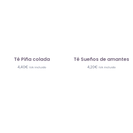
Té Piña colada
Té Sueños de amantes
4,40
€
4,20
€
IVA Incluido
IVA Incluido