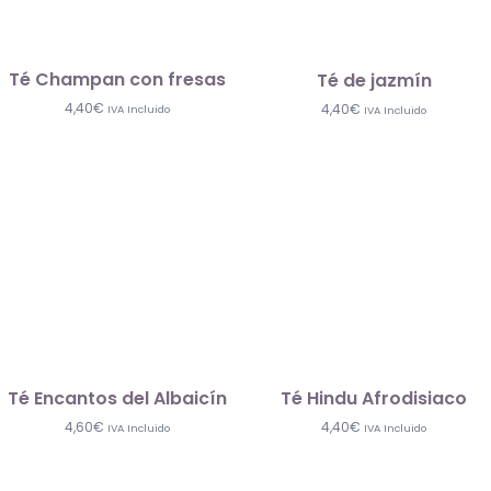
Té Champan con fresas
Té de jazmín
4,40
€
4,40
€
IVA Incluido
IVA Incluido
Té Encantos del Albaicín
Té Hindu Afrodisiaco
4,60
€
4,40
€
IVA Incluido
IVA Incluido