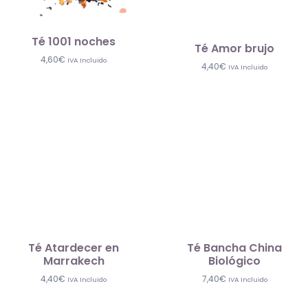
Té 1001 noches
Té Amor brujo
4,60
€
IVA Incluido
4,40
€
IVA Incluido
Té Atardecer en
Té Bancha China
Marrakech
Biológico
4,40
€
7,40
€
IVA Incluido
IVA Incluido