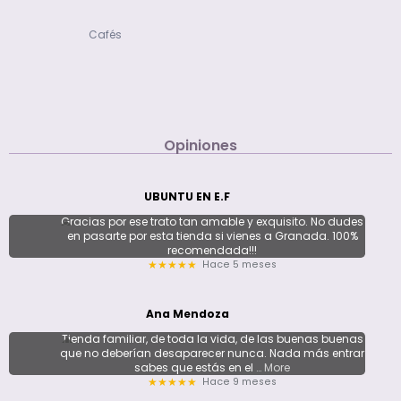
Cafés
Opiniones
UBUNTU EN E.F
Gracias por ese trato tan amable y exquisito. No dudes
en pasarte por esta tienda si vienes a Granada. 100%
recomendada!!!
Hace 5 meses
★★★★★
Ana Mendoza
Tienda familiar, de toda la vida, de las buenas buenas
que no deberían desaparecer nunca. Nada más entrar
sabes que estás en el
… More
Hace 9 meses
★★★★★