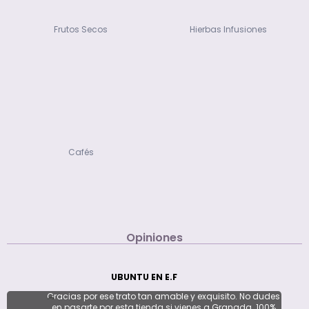
Frutos Secos
Hierbas Infusiones
Cafés
Opiniones
UBUNTU EN E.F
Gracias por ese trato tan amable y exquisito. No dudes
en pasarte por esta tienda si vienes a Granada. 100%