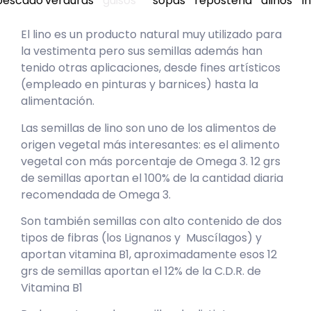
pescado
verduras
guisos
sopas
reposteria
aliños
i
El lino es un producto natural muy utilizado para
la vestimenta pero sus semillas además han
tenido otras aplicaciones, desde fines artísticos
(empleado en pinturas y barnices) hasta la
alimentación.
Las semillas de lino son uno de los alimentos de
origen vegetal más interesantes: es el alimento
vegetal con más porcentaje de Omega 3. 12 grs
de semillas aportan el 100% de la cantidad diaria
recomendada de Omega 3.
Son también semillas con alto contenido de dos
tipos de fibras (los Lignanos y Muscílagos) y
aportan vitamina B1, aproximadamente esos 12
grs de semillas aportan el 12% de la C.D.R. de
Vitamina B1