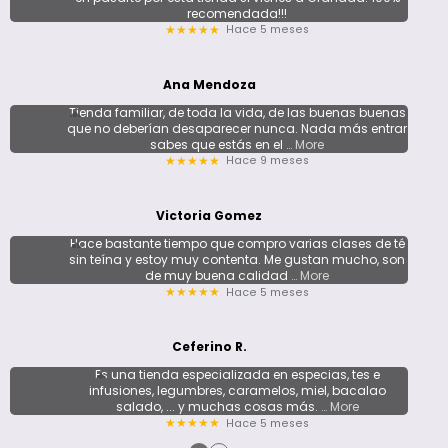
recomendada!!!
Hace 5 meses
★★★★★
Ana Mendoza
Tienda familiar, de toda la vida, de las buenas buenas
que no deberían desaparecer nunca. Nada más entrar
sabes que estás en el
… More
Hace 9 meses
★★★★★
Victoria Gomez
Hace bastante tiempo que compro varias clases de té
sin teína y estoy muy contenta. Me gustan mucho, son
de muy buena calidad
… More
Hace 5 meses
★★★★★
Ceferino R.
Es una tienda especializada en especias, tes e
infusiones, legumbres, caramelos, miel, bacalao
salado, ... y muchas cosas más.
… More
Hace 5 meses
★★★★★