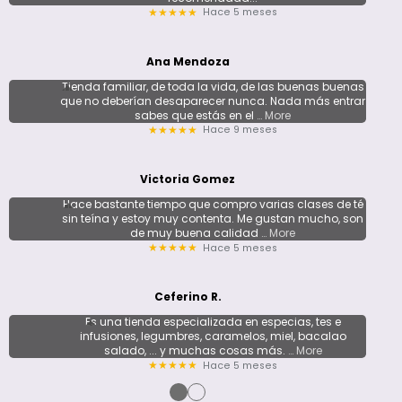
Hace 5 meses
★★★★★
Ana Mendoza
Tienda familiar, de toda la vida, de las buenas buenas
que no deberían desaparecer nunca. Nada más entrar
sabes que estás en el
… More
Hace 9 meses
★★★★★
Victoria Gomez
Hace bastante tiempo que compro varias clases de té
sin teína y estoy muy contenta. Me gustan mucho, son
de muy buena calidad
… More
Hace 5 meses
★★★★★
Ceferino R.
Es una tienda especializada en especias, tes e
infusiones, legumbres, caramelos, miel, bacalao
salado, ... y muchas cosas más.
… More
Hace 5 meses
★★★★★
●
●