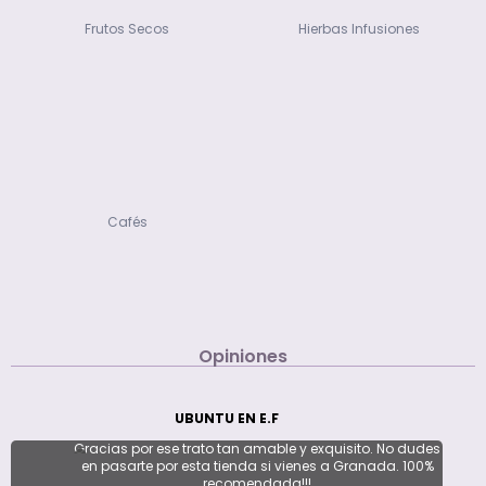
Frutos Secos
Hierbas Infusiones
Cafés
Opiniones
UBUNTU EN E.F
Gracias por ese trato tan amable y exquisito. No dudes
en pasarte por esta tienda si vienes a Granada. 100%
recomendada!!!