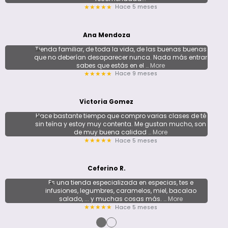
Hace 5 meses
★★★★★
Ana Mendoza
Tienda familiar, de toda la vida, de las buenas buenas
que no deberían desaparecer nunca. Nada más entrar
sabes que estás en el
… More
Hace 9 meses
★★★★★
Victoria Gomez
Hace bastante tiempo que compro varias clases de té
sin teína y estoy muy contenta. Me gustan mucho, son
de muy buena calidad
… More
Hace 5 meses
★★★★★
Ceferino R.
Es una tienda especializada en especias, tes e
infusiones, legumbres, caramelos, miel, bacalao
salado, ... y muchas cosas más.
… More
Hace 5 meses
★★★★★
●
●