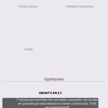
Frutos Secos
Hierbas Infusiones
Cafés
Opiniones
UBUNTU EN E.F
Gracias por ese trato tan amable y exquisito. No dudes
en pasarte por esta tienda si vienes a Granada. 100%
recomendada!!!