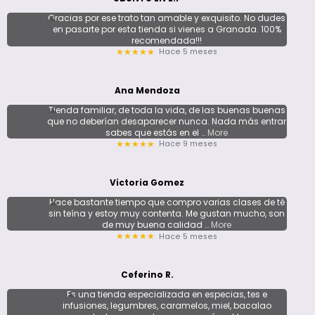
Gracias por ese trato tan amable y exquisito. No dudes
en pasarte por esta tienda si vienes a Granada. 100%
recomendada!!!
Hace 5 meses
★★★★★
Ana Mendoza
Tienda familiar, de toda la vida, de las buenas buenas
que no deberían desaparecer nunca. Nada más entrar
sabes que estás en el
… More
Hace 9 meses
★★★★★
Victoria Gomez
Hace bastante tiempo que compro varias clases de té
sin teína y estoy muy contenta. Me gustan mucho, son
de muy buena calidad
… More
Hace 5 meses
★★★★★
Ceferino R.
Es una tienda especializada en especias, tes e
infusiones, legumbres, caramelos, miel, bacalao