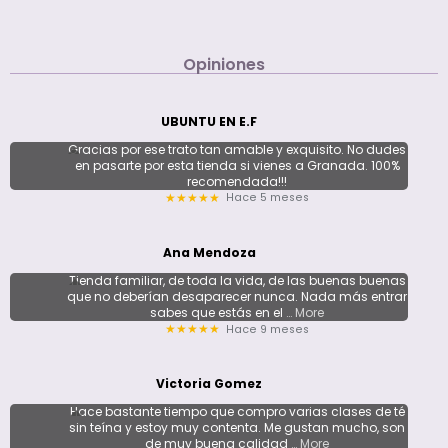
Opiniones
UBUNTU EN E.F
Gracias por ese trato tan amable y exquisito. No dudes
en pasarte por esta tienda si vienes a Granada. 100%
recomendada!!!
Hace 5 meses
★★★★★
Ana Mendoza
Tienda familiar, de toda la vida, de las buenas buenas
que no deberían desaparecer nunca. Nada más entrar
sabes que estás en el
… More
Hace 9 meses
★★★★★
Victoria Gomez
Hace bastante tiempo que compro varias clases de té
sin teína y estoy muy contenta. Me gustan mucho, son
de muy buena calidad
… More