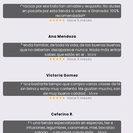
Gracias por ese trato tan amable y exquisito. No dudes
en pasarte por esta tienda si vienes a Granada. 100%
recomendada!!!
Hace 5 meses
★★★★★
Ana Mendoza
Tienda familiar, de toda la vida, de las buenas buenas
que no deberían desaparecer nunca. Nada más entrar
sabes que estás en el
… More
Hace 9 meses
★★★★★
Victoria Gomez
Hace bastante tiempo que compro varias clases de té
sin teína y estoy muy contenta. Me gustan mucho, son
de muy buena calidad
… More
Hace 5 meses
★★★★★
Ceferino R.
Es una tienda especializada en especias, tes e
infusiones, legumbres, caramelos, miel, bacalao
salado, ... y muchas cosas más.
… More