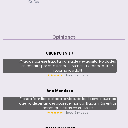
Cafés
Opiniones
UBUNTU EN E.F
Gracias por ese trato tan amable y exquisito. No dudes
en pasarte por esta tienda si vienes a Granada. 100%
recomendada!!!
Hace 5 meses
★★★★★
Ana Mendoza
Tienda familiar, de toda la vida, de las buenas buenas
que no deberían desaparecer nunca. Nada más entrar
sabes que estás en el
… More
Hace 9 meses
★★★★★