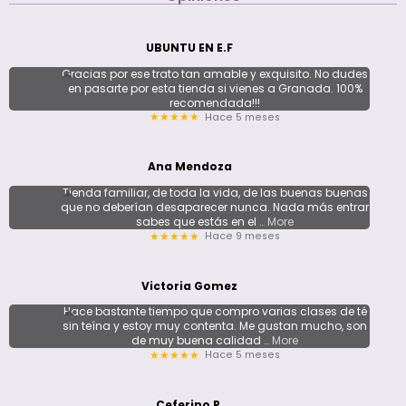
UBUNTU EN E.F
Gracias por ese trato tan amable y exquisito. No dudes
en pasarte por esta tienda si vienes a Granada. 100%
recomendada!!!
Hace 5 meses
★★★★★
Ana Mendoza
Tienda familiar, de toda la vida, de las buenas buenas
que no deberían desaparecer nunca. Nada más entrar
sabes que estás en el
… More
Hace 9 meses
★★★★★
Victoria Gomez
Hace bastante tiempo que compro varias clases de té
sin teína y estoy muy contenta. Me gustan mucho, son
de muy buena calidad
… More
Hace 5 meses
★★★★★
Ceferino R.